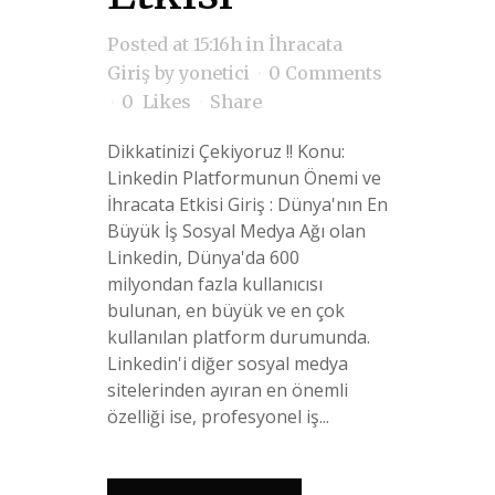
Posted at 15:16h
in
İhracata
Giriş
by
yonetici
0 Comments
0
Likes
Share
Dikkatinizi Çekiyoruz !! Konu:
Linkedin Platformunun Önemi ve
İhracata Etkisi Giriş : Dünya'nın En
Büyük İş Sosyal Medya Ağı olan
Linkedin, Dünya'da 600
milyondan fazla kullanıcısı
bulunan, en büyük ve en çok
kullanılan platform durumunda.
Linkedin'i diğer sosyal medya
sitelerinden ayıran en önemli
özelliği ise, profesyonel iş...