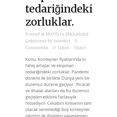
tedariğindeki
zorluklar.
Posted at 18:05h
in
Dikkatinizi
Çekiyoruz
by
yonetici
0
Comments
0
Likes
Share
Konu: Konteyner fiyatlarında ki
fahiş artışlar ve ekipman
tedariğindeki zorluklar. Pandemi
dönemi ile birlikte Dünya yeni bir
düzensiz düzene geçiyor . İhracat
ve ithalat alanları da bu düzensiz
geçişten etkisini fazlasıyla
hissediyor. Cevabını kimsenin tam
olarak veremediği boş konteyner
sıkıntısı ile ithalatın yavaşlaması