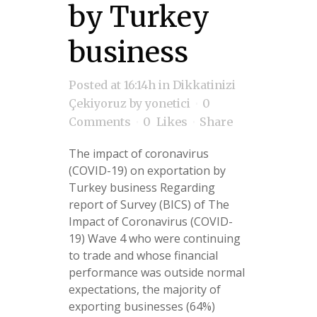
by Turkey
business
Posted at 16:14h
in
Dikkatinizi
Çekiyoruz
by
yonetici
0
Comments
0
Likes
Share
The impact of coronavirus
(COVID-19) on exportation by
Turkey business Regarding
report of Survey (BICS) of The
Impact of Coronavirus (COVID-
19) Wave 4 who were continuing
to trade and whose financial
performance was outside normal
expectations, the majority of
exporting businesses (64%)