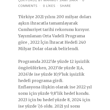
ÇEKIYORUZ
BY
MAHMUT SAMI SAKA
0
COMMENTS
0
LIKES
SHARE
Türkiye 2021 yılını 200 milyar doları
aşkın ihracatla tamamlayarak
Cumhuriyet tarihi rekorunu kırıyor.
Yayımlanan Orta Vadeli Programa
göre , 2022 İçin İhracat Hedefi 240
Milyar Dolar olarak belirlendi.
Programda 2022’de yüzde 12 işsizlik
öngörülürken, 2023’de yüzde 11,4,
2024’de ise yüzde 10,9’luk işsizlik
hedefi programa girdi.
Enflasyona ilişkin olarak ise 2022 yıl
sonu için yüzde 9,8’lik hedef kondu.
2023 için bu hedef yüzde 8, 2024 için
ise yüzde 7,6 oldu. 2021 yıl sonu