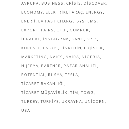
AVRUPA
BUSINESS
CRISIS
DISCOVER
ECONOMY
ELEKTRIKLI ARAÇ
ENERGY
ENERJI
EV FAST CHARGE SYSTEMS
EXPORT
FAIRS
GTİP
GÜMRÜK
IHRACAT
INSTAGRAM
KANO
KRIZ
KÜRESEL
LAGOS
LINKEDIN
LOJISTIK
MARKETING
NAICS
NAIRA
NIGERIA
NIJERYA
PARTNER
PAZAR ANALIZI
POTENTIAL
RUSYA
TESLA
TICARET BAKANLIĞI
TICARET MÜŞAVIRLIK
TİM
TOGG
TURKEY
TÜRKIYE
UKRAYNA
UNICORN
USA