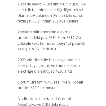
2020’de elektrik üretimi %0,9 düştü. Bu
elektrik talebinin azaldığı diğer tek yıl
olan 2009’dakinden (%-0,5) bile daha
fazla (1985 yılından 2020’ye kadar).
Yenilenebilir enerjinin elektrik
üretimindeki payı %10,3’ten %11,7’ye
yükselirken, kömürün payı 1,3 puanlık
azalışla %35,1’e düştü.
2022 yılı itibari ile bu seviye ciddi bir
krizi ortaya çıkardı ve tüm ülkelerin
elektriğe olan ihtiyacı %30 arttı.
Lityum üretimi %4,6 azalırken, Kobalt
üretimi %2,9 artmıştır.
Nadir toprak metalleri üretimi,
Avustralya ve ABD’deki güçlü