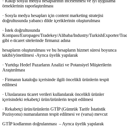
· Rakip sosyal medya hesaplarının incelenmesi ve iyi uygulama
örneklerinin raporlaştırılması
· Sosyla medya hesapları için content marketing stratejisi
doğrultusunda yabancı dilde içeriklerinin oluşturulması
· İstek doğrultusunda
Kompass/Europages/Tradekey/Alibaba/Industry/TurkishExporter/Tra
gibi e-ticaret sitelerinde firmanız adına
hesapların oluşturulması ve bu hesapların hizmet süresi boyunca
takibi/yönetilmesi -Ayrıca üyelik yapılarak
· Yurtdışı Hedef Pazarların Analizi ve Potansiyel Müşterilerin
Araştırılması
· Firmanın kataloğu içerisinde ilgili öncelikli ürünlerin tespit
edilmesi
· Uluslararası ticaret verileri kullanılarak öncelikli ürünler
içerisindeki rekabetçi ürün/ürünlerin tespit edilmesi
· Rekabetçi ürün/ürünlerin GTİP (Gümrük Tarife İstatistik
Pozisyonu) numaralarının tespit edilmesi ve (varsa) mevcut
GTİP kodlarının doğrulanması – Ayrıca üyelik yapılarak