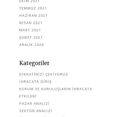
EKIM 2021
TEMMUZ 2021
HAZIRAN 2021
NISAN 2021
MART 2021
ŞUBAT 2021
ARALIK 2020
Kategoriler
DIKKATINIZI ÇEKIYORUZ
İHRACATA GIRIŞ
KURUM VE KURULUŞLARIN İHRACATA
ETKILERI
PAZAR ANALIZI
SEKTÖR ANALIZI