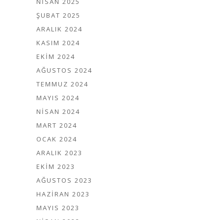
NISAN 2025
ŞUBAT 2025
ARALIK 2024
KASIM 2024
EKIM 2024
AĞUSTOS 2024
TEMMUZ 2024
MAYIS 2024
NISAN 2024
MART 2024
OCAK 2024
ARALIK 2023
EKIM 2023
AĞUSTOS 2023
HAZIRAN 2023
MAYIS 2023