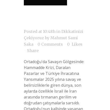
Posted at 10:48h
in
Dikkatinizi
Çekiyoruz
by
Mahmut Sami
Saka
0 Comments
0
Likes
Share
Ortadoğu'da Savaşın Gölgesinde:
Hammadde Krizi, Daralan
Pazarlar ve Türkiye İhracatına
Yansımalar 2025 yılına savaş ve
belirsizliklerle giren dünya, son
aylarda özellikle İsrail ile İran
arasında tırmanan gerilim ve
doğrudan çatışmalarla sarsıldı.
Ortadoğu'nun kalbinde yaşanan