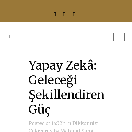
Yapay Zekâ:
Geleceği
Şekillendiren
Güç
Posted at 14:32h
in
Dikkatinizi
Çekiyoruz
by
Mahmut Sami