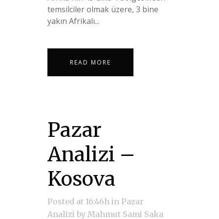
temsilciler olmak üzere, 3 bine
yakın Afrikalı...
READ MORE
Pazar
Analizi –
Kosova
Posted at 16:46h
in
Pazar
Analizi
by
Mahmut Sami Saka