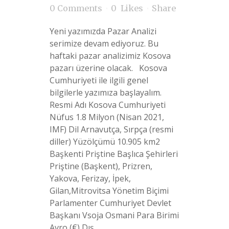
0 Comments
0
Likes
Share
Yeni yazımızda Pazar Analizi
serimize devam ediyoruz. Bu
haftaki pazar analizimiz Kosova
pazarı üzerine olacak. Kosova
Cumhuriyeti ile ilgili genel
bilgilerle yazımıza başlayalım.
Resmi Adı Kosova Cumhuriyeti
Nüfus 1.8 Milyon (Nisan 2021,
IMF) Dil Arnavutça, Sırpça (resmi
diller) Yüzölçümü 10.905 km2
Başkenti Priştine Başlıca Şehirleri
Priştine (Başkent), Prizren,
Yakova, Ferizay, İpek,
Gilan,Mitrovitsa Yönetim Biçimi
Parlamenter Cumhuriyet Devlet
Başkanı Vsoja Osmani Para Birimi
Avro (€) Dış...