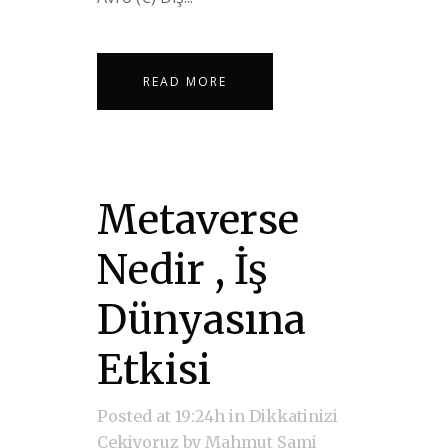
READ MORE
Metaverse
Nedir , İş
Dünyasına
Etkisi
Posted at 19:24h
in
Dikkatinizi
Çekiyoruz
by
Mahmut Sami