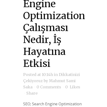
Engine
Optimization
Çalışması
Nedir, İş
Hayatına
Etkisi
Posted at 10:14h
in
Dikkatinizi
Çekiyoruz
by
Mahmut Sami
Saka
0 Comments
0
Likes
Share
SEO; Search Engine Optimization