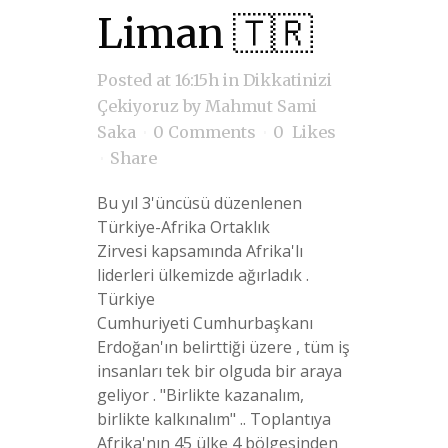
Liman 🇹🇷
Posted at 16:15h
in
Dikkatinizi
Çekiyoruz
by
Mahmut Sami
Saka
0 Comments
0
Likes
Share
Bu yıl 3'üncüsü düzenlenen
Türkiye-Afrika Ortaklık
Zirvesi kapsamında Afrika'lı
liderleri ülkemizde ağırladık .
Türkiye
Cumhuriyeti Cumhurbaşkanı
Erdoğan'ın belirttiği üzere , tüm iş
insanları tek bir olguda bir araya
geliyor . "Birlikte kazanalım,
birlikte kalkınalım" .. Toplantıya
Afrika'nın 45 ülke 4 bölgesinden