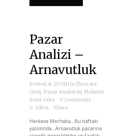
Pazar
Analizi –
Arnavutluk
Posted at 20:01h
in
İhracata
Giriş
,
Pazar Analizi
by
Mahmut
Sami Saka
0 Comments
0
Likes
Share
Herkese Merhaba , Bu haftaki
yazımızda , Arnavutluk pazarına
yönelik genel bilgiler ve faydalı