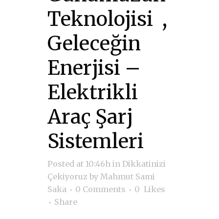
Teknolojisi ,
Geleceğin
Enerjisi –
Elektrikli
Araç Şarj
Sistemleri
Posted at 10:46h
in
Dikkatinizi
Çekiyoruz
by
Mahmut Sami
Saka
0 Comments
0
Likes
Share