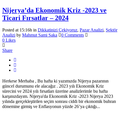
Nijerya’da Ekonomik Kriz -2023 ve
Ticari Fırsatlar – 2024
Posted at 15:16h
in
Dikkatinizi Çekiyoruz
,
Pazar Analizi
,
Sektör
Analizi
by
Mahmut Sami Saka
0 Comments
0
Likes
Share
Herkese Merhaba , Bu hafta ki yazımızda Nijerya pazarının
güncel durumunu ele alacağız . 2023 yılı Ekonomik Kriz
sürecini ve 2024 yılı fırsatları üzerine analizlerimle bu hafta
karşınızdayım. Nijerya'da Ekonomik Kriz -2023 Nijerya 2023
yılında gerçekleştirilen seçim sonrası ciddi bir ekonomik buhran
dönemine girmiş ve Enflasyonun yüzde 26’ya çıktığı...