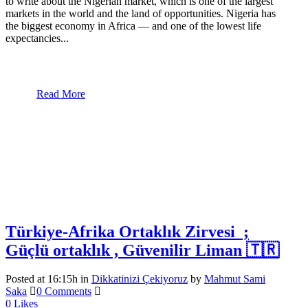
to write about the Nigerian market, which is one of the largest
markets in the world and the land of opportunities. Nigeria has
the biggest economy in Africa — and one of the lowest life
expectancies...
Read More
Türkiye-Afrika Ortaklık Zirvesi ;
Güçlü ortaklık , Güvenilir Liman 🇹🇷
Posted at 16:15h
in
Dikkatinizi Çekiyoruz
by
Mahmut Sami
Saka
0 Comments
0
Likes