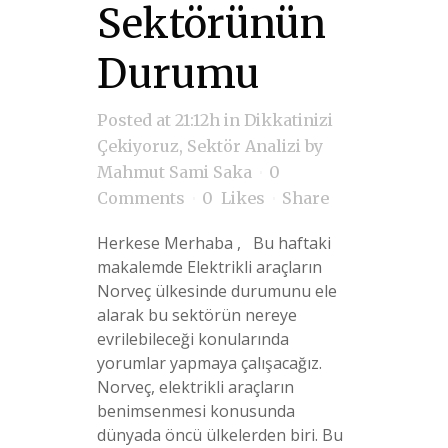
Sektörünün
Durumu
Posted at 21:12h
in
Dikkatinizi
Çekiyoruz
,
Sektör Analizi
by
Mahmut Sami Saka
0
Comments
0
Likes
Share
Herkese Merhaba , Bu haftaki
makalemde Elektrikli araçların
Norveç ülkesinde durumunu ele
alarak bu sektörün nereye
evrilebileceği konularında
yorumlar yapmaya çalışacağız.
Norveç, elektrikli araçların
benimsenmesi konusunda
dünyada öncü ülkelerden biri. Bu