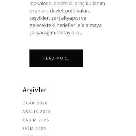
makalede, elektrikli araç kullanım
oranları, devlet politikaları,
teşvikler, şarj altyapısı ve
gelecekteki hedefleri ele almaya
çalışacağım. Detaylara...
READ MORE
Arşivler
OCAK 2026
ARALIK 2025
KASIM 2025
EKIM 2025