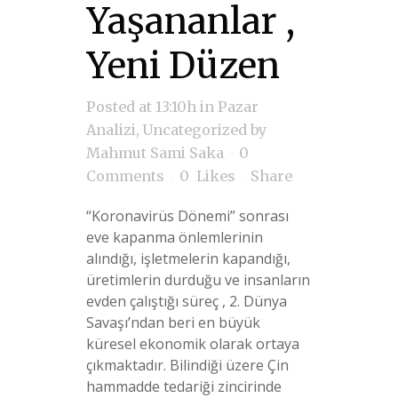
Yaşananlar ,
Yeni Düzen
Posted at 13:10h
in
Pazar
Analizi
,
Uncategorized
by
Mahmut Sami Saka
0
Comments
0
Likes
Share
“Koronavirüs Dönemi” sonrası
eve kapanma önlemlerinin
alındığı, işletmelerin kapandığı,
üretimlerin durduğu ve insanların
evden çalıştığı süreç , 2. Dünya
Savaşı’ndan beri en büyük
küresel ekonomik olarak ortaya
çıkmaktadır. Bilindiği üzere Çin
hammadde tedariği zincirinde